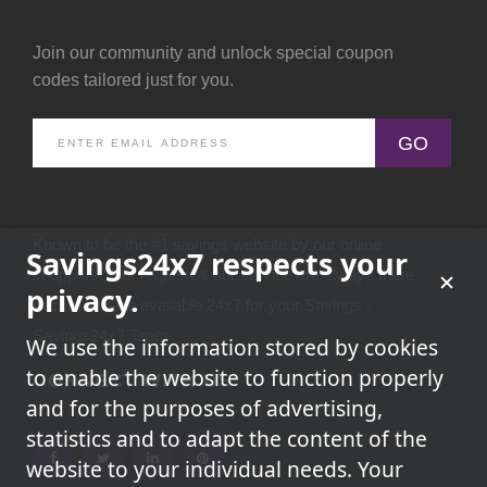
Join our community and unlock special coupon
codes tailored just for you.
GO
Known to be the #1 savings website by our online
Savings24x7 respects your
shoppers.Your request & our service are always there
privacy.
because we're available 24x7 for your Savings -
Savings24x7 Team
We use the information stored by cookies
to enable the website to function properly
CONNECT WITH US
and for the purposes of advertising,
statistics and to adapt the content of the
website to your individual needs. Your