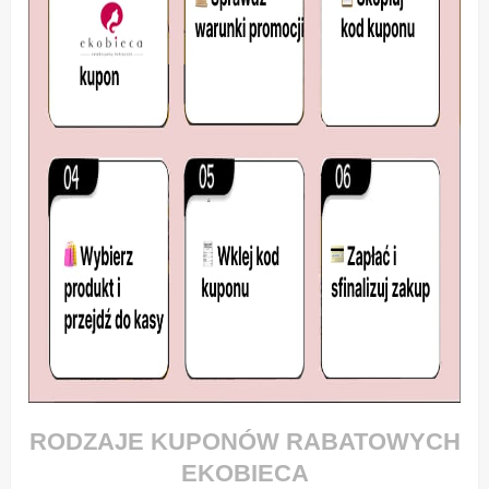
RODZAJE KUPONÓW RABATOWYCH
EKOBIECA